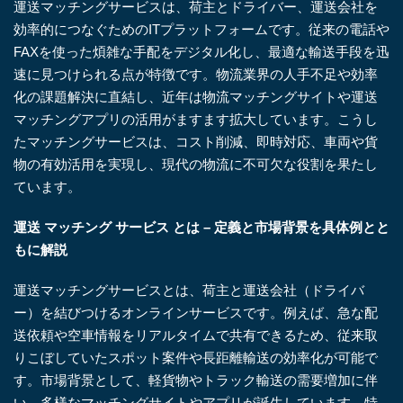
運送マッチングサービスは、荷主とドライバー、運送会社を
効率的につなぐためのITプラットフォームです。従来の電話や
FAXを使った煩雑な手配をデジタル化し、最適な輸送手段を迅
速に見つけられる点が特徴です。物流業界の人手不足や効率
化の課題解決に直結し、近年は物流マッチングサイトや運送
マッチングアプリの活用がますます拡大しています。こうし
たマッチングサービスは、コスト削減、即時対応、車両や貨
物の有効活用を実現し、現代の物流に不可欠な役割を果たし
ています。
運送 マッチング サービス とは – 定義と市場背景を具体例とと
もに解説
運送マッチングサービスとは、荷主と運送会社（ドライバ
ー）を結びつけるオンラインサービスです。例えば、急な配
送依頼や空車情報をリアルタイムで共有できるため、従来取
りこぼしていたスポット案件や長距離輸送の効率化が可能で
す。市場背景として、軽貨物やトラック輸送の需要増加に伴
い、多様なマッチングサイトやアプリが誕生しています。特