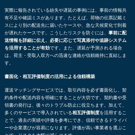
実際に報告されている紛失や遅延の事例には、事前の情報共
有不足や確認ミスがあります。たとえば、荷物の伝票記載ミ
スにより別の配送先に届いたケースや、急な天候変化で到着
が遅れたケースです。こうしたリスクを防ぐには、
事前に配
送情報を詳細に伝え、必要に応じて写真添付や追跡システム
を活用することが有効
です。また、遅延が予測される場合
は、荷主・受取人双方への迅速な連絡が信頼維持に直結しま
す。
書面化・相互評価制度の活用による信頼構築
運送マッチングサービスでは、取引内容を必ず書面化し、契
約条件や配送内容を明確にすることが大切です。契約書や受
領書の発行は、後々のトラブル防止に役立ちます。加えて、
多くのサービスで導入されている
相互評価制度
を活用するこ
とで、過去の実績や評価を参考にでき、信頼できるドライバ
ーや企業選びが容易になります。評価が高い事業者を選ぶこ