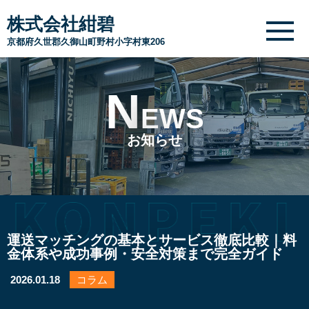
株式会社紺碧
京都府久世郡久御山町野村小字村東206
N
EWS
お知らせ
運送マッチングの基本とサービス徹底比較｜料
金体系や成功事例・安全対策まで完全ガイド
2026.01.18
コラム